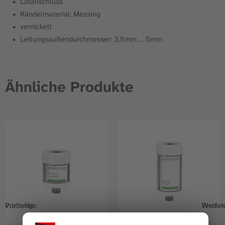
Lötanschluss
Rändelmaterial: Messing
vernickelt
Leitungsaußendurchmesser: 3,5mm … 5mm
Ähnliche Produkte
Vorherige Produkte
Weitere Prod