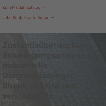
Zum Produktkatalog
Jetzt Kontakt aufnehmen
Zustandsüberwachung,
Schwingungsanalyse und
industrielle
Diagnoselösungen –
direkt, präzise und
verständlich.