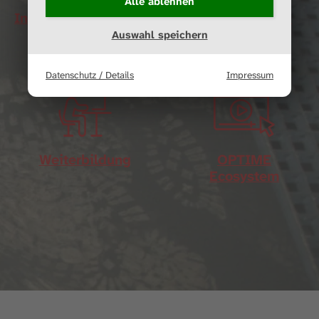
Alle ablehnen
Industriemesstechnik
Forschung und
Entwicklung
Auswahl speichern
Datenschutz / Details
Impressum
Weiterbildung
OPTIME
Ecosystem