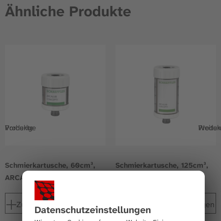
Ähnliche Produkte
Vorherige Produkte
Weitere Prod
Schmierkartusche, 60cm³,
Schmierkartusche, 125cm³,
ARCANOL-FOOD 2
ARCANOL-TEMP 110
Zur Merkliste hinzufügen
Zur Merkliste hinzufügen
Datenschutz­einstellungen