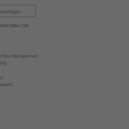
hinzufügen
100M12M6x1_MF
g
schleunigungssensor
mV/g
ss
destift