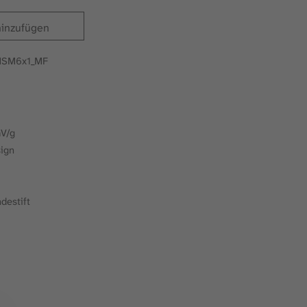
hinzufügen
MSM6x1_MF
g
mV/g
ign
destift