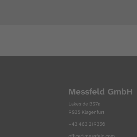
Messfeld GmbH
Lakeside B07a
9020 Klagenfurt
+43 463 219350
office@messfeld.com