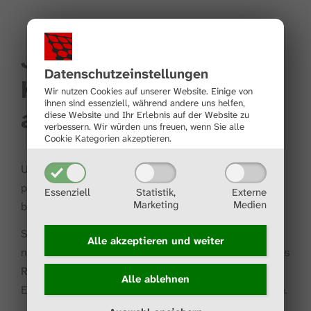
Jetzt
Datenschutz­einstellungen
Kontakt
Wir nutzen Cookies auf unserer Website. Einige von
ihnen sind essenziell, während andere uns helfen,
aufnehmen
diese Website und Ihr Erlebnis auf der Website zu
verbessern.
Wir würden uns freuen, wenn Sie alle
Cookie Kategorien akzeptieren.
Unser Supportteam hilft Ihnen telefonisch oder
persönlich weiter, sollten Sie Hilfe bei der Installation
Essenziell
Statistik,
Externe
Marketing
Medien
benötigen.
Sollten tiefergreifende Analysen Ihrer Daten
Alle akzeptieren und
weiter
notwendig sein, können wir Ihnen auch umfangreiches
Reporting Ihrer Messdaten anbieten und individuelle
Alle ablehnen
Einschätzungen zum Zustand Ihrer Maschinen treffen.